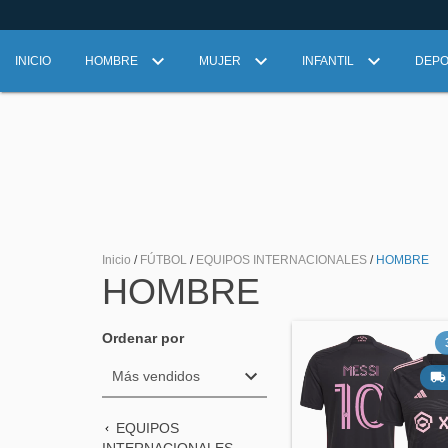
INICIO
HOMBRE
MUJER
INFANTIL
DEP
Inicio
/
FÚTBOL
/
EQUIPOS INTERNACIONALES
/
HOMBRE
HOMBRE
Ordenar por
EQUIPOS