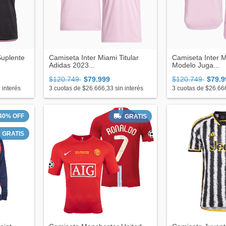
Suplente
Camiseta Inter Miami Titular
Camiseta Inter M
Adidas 2023...
Modelo Juga...
$120.749
$79.999
$120.749
$79.9
 interés
3
cuotas de
$26.666,33
sin interés
3
cuotas de
$26.66
40
%
OFF
GRATIS
GRATIS