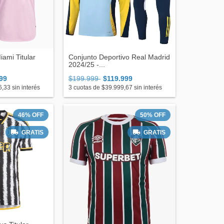
iami Titular
Conjunto Deportivo Real Madrid
2024/25 -...
99
$199.999
$119.999
6,33
sin interés
3
cuotas de
$39.999,67
sin interés
46
%
OFF
50
%
OFF
GRATIS
GRATIS