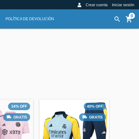
Crear cuenta
Iniciar sesión
0
POLÍTICA DE DEVOLUCIÓN
34
%
OFF
40
%
OFF
GRATIS
GRATIS