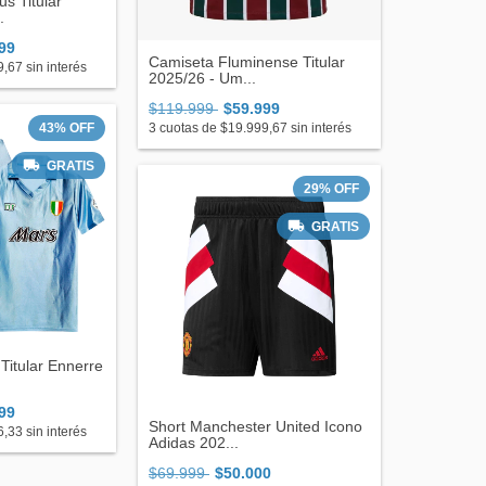
s Titular
.
99
Camiseta Fluminense Titular
9,67
sin interés
2025/26 - Um...
$119.999
$59.999
3
cuotas de
$19.999,67
sin interés
43
%
OFF
GRATIS
29
%
OFF
GRATIS
Titular Ennerre
99
Short Manchester United Icono
6,33
sin interés
Adidas 202...
$69.999
$50.000