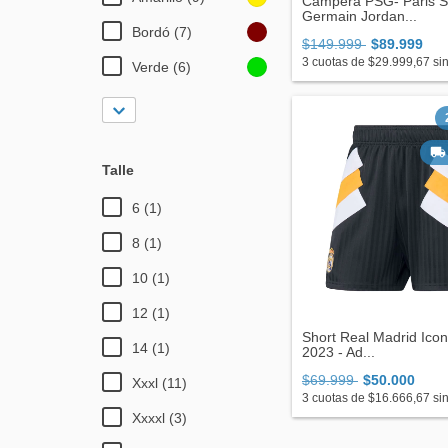
Campera PSG- Paris S
Germain Jordan...
Bordó (7)
$149.999
$89.999
3
cuotas de
$29.999,67
sin
Verde (6)
Talle
6 (1)
8 (1)
10 (1)
12 (1)
Short Real Madrid Ico
14 (1)
2023 - Ad...
$69.999
$50.000
Xxxl (11)
3
cuotas de
$16.666,67
sin
Xxxxl (3)