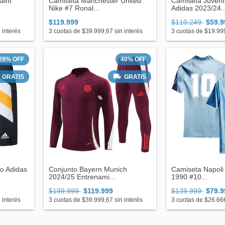
aint
Camiseta Manchester United
Camiseta Juventu
Nike #7 Ronal...
Adidas 2023/24..
$119.999
$110.249
$59.9
 interés
3
cuotas de
$39.999,67
sin interés
3
cuotas de
$19.99
29
%
OFF
40
%
OFF
GRATIS
GRATIS
no Adidas
Conjunto Bayern Munich
Camiseta Napoli 
2024/25 Entrenami...
1990 #10...
$199.999
$119.999
$139.999
$79.9
 interés
3
cuotas de
$39.999,67
sin interés
3
cuotas de
$26.66