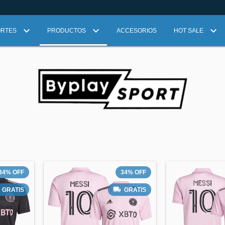
ORTES
PRODUCTOS
ACCESORIOS
HOT SALE
34
%
OFF
34
%
OFF
GRATIS
GRATIS