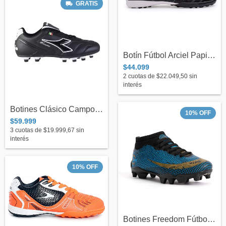
GRATIS
Botín Fútbol Arciel Papi Fútbol C/ Negro...
$44.099
2
cuotas de
$22.049,50
sin
interés
Botines Clásico Campo Kids - Diadora
10
%
OFF
$59.999
3
cuotas de
$19.999,67
sin
interés
10
%
OFF
Botines Freedom Fútbol Con Media Modelo...