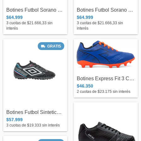
Botines Futbol Sorano TG C/Negro- Kappa
Botines Futbol Sorano TG C/Blanco - Kapp...
$64.999
$64.999
3
cuotas de
$21.666,33
sin
3
cuotas de
$21.666,33
sin
interés
interés
GRATIS
Botines Express Fit 3 Campo Kids - Diado...
$46.350
2
cuotas de
$23.175
sin interés
Botines Futbol Sintetico Techno II Junio...
$57.999
3
cuotas de
$19.333
sin interés