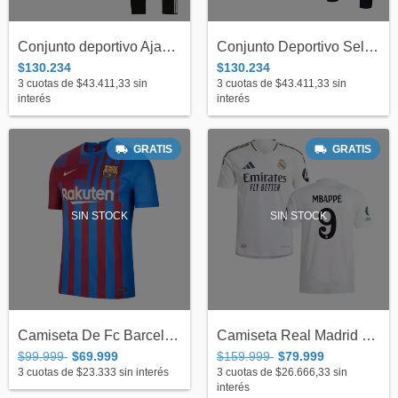
Conjunto deportivo Ajax Teamgeist Adidas...
Conjunto Deportivo Selección Francia Str...
$130.234
$130.234
3
cuotas de
$43.411,33
sin
3
cuotas de
$43.411,33
sin
interés
interés
GRATIS
GRATIS
SIN STOCK
SIN STOCK
Camiseta De Fc Barcelona Titular Nike 20...
Camiseta Real Madrid Titular 2024/2025 A...
$99.999
$69.999
$159.999
$79.999
3
cuotas de
$23.333
sin interés
3
cuotas de
$26.666,33
sin
interés