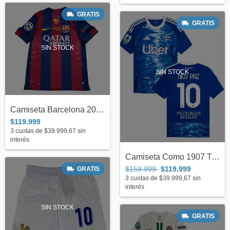
GRATIS
GRATIS
SIN STOCK
SIN STOCK
Camiseta Barcelona 2015 #Messi 10
$119.999
3
cuotas de
$39.999,67
sin
interés
Camiseta Como 1907 Titular 2025/26 #10 N...
$159.999
$119.999
GRATIS
3
cuotas de
$39.999,67
sin
interés
SIN STOCK
GRATIS