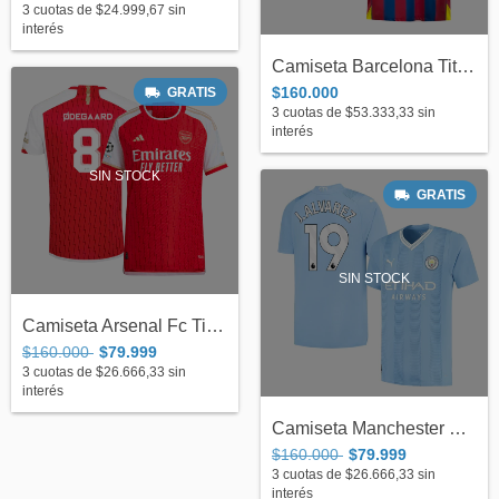
3
cuotas de
$24.999,67
sin
interés
Camiseta Barcelona Titular Nike 2006 Fin...
$160.000
GRATIS
3
cuotas de
$53.333,33
sin
interés
SIN STOCK
GRATIS
SIN STOCK
Camiseta Arsenal Fc Titular Authentic He...
$160.000
$79.999
3
cuotas de
$26.666,33
sin
interés
Camiseta Manchester City Titular Authent...
$160.000
$79.999
3
cuotas de
$26.666,33
sin
interés