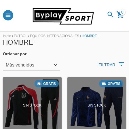
0
Inicio
/
FÚTBOL
/
EQUIPOS INTERNACIONALES
/
HOMBRE
HOMBRE
Ordenar por
FILTRAR
GRATIS
GRATIS
SIN STOCK
SIN STOCK