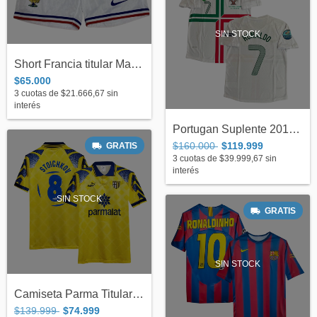
SIN STOCK
Short Francia titular Match 2024 (#10) -...
$65.000
3
cuotas de
$21.666,67
sin
interés
Portugan Suplente 2012 #7 Ronaldo - Adul...
$160.000
$119.999
GRATIS
3
cuotas de
$39.999,67
sin
interés
SIN STOCK
GRATIS
SIN STOCK
Camiseta Parma Titular Puma 1995/97 #8 S...
$139.999
$74.999