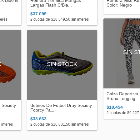
ik Blue &
Remera Térmica Mangas
Remera Nike Ru
Largas Flash C/Bla...
Color: Negro
$37.099
terés
2
cuotas de
$18.549,50
sin interés
SIN 
K
SIN STOCK
Calza Deportiva
Bronx Legging...
 Society
Botines De Fútbol Dray Society
$18.454
Foorcy Pa...
2
cuotas de
$9.227
$33.663
 interés
2
cuotas de
$16.831,50
sin interés