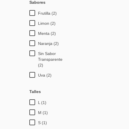
Sabores
Frutilla (2)
Limon (2)
Menta (2)
Naranja (2)
Sin Sabor
Transparente
(2)
Uva (2)
Talles
L (1)
M (1)
S (1)