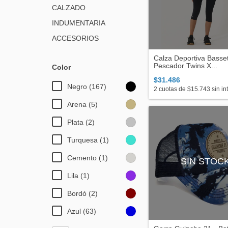
CALZADO
INDUMENTARIA
ACCESORIOS
Calza Deportiva Basse
Pescador Twins X...
Color
$31.486
Negro (167)
2
cuotas de
$15.743
sin in
Arena (5)
Plata (2)
Turquesa (1)
Cemento (1)
SIN STOC
Lila (1)
Bordó (2)
Azul (63)