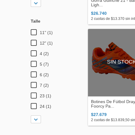
Gorra Guinche 21 - Bat
Ligh...
$26.740
2
cuotas de
$13.370
sin in
Talle
11" (1)
12" (1)
4 (2)
SIN STOC
5 (7)
6 (2)
7 (2)
23 (1)
Botines De Fútbol Dray
Foorcy Pa...
24 (1)
$27.679
2
cuotas de
$13.839,50
sin