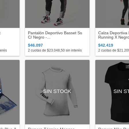
t
Pantalón Deportivo Basset Ss
Calza Deportiva
C/ Negro -...
Running X Negro 
$46.097
$42.419
terés
2
cuotas de
$23.048,50
sin interés
2
cuotas de
$21.20
K
SIN STOCK
SIN 