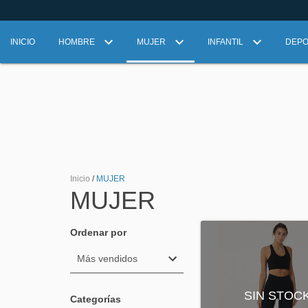
INICIO
HOMBRE
MUJER
INFANTIL
DEP
Inicio
/
MUJER
MUJER
Ordenar por
SIN STOC
Categorías