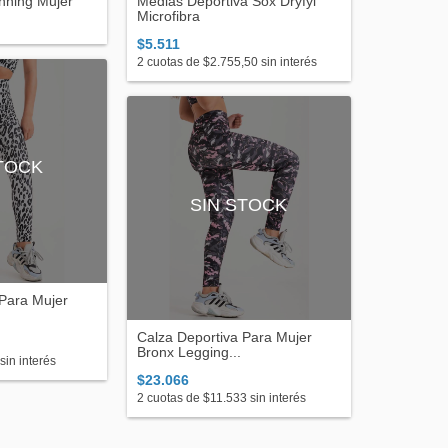
nning Mujer
Medias Deportiva Sox Dryfyl
Microfibra
$5.511
2
cuotas de
$2.755,50
sin interés
STOCK
SIN STOCK
 Para Mujer
Calza Deportiva Para Mujer
Bronx Legging...
sin interés
$23.066
2
cuotas de
$11.533
sin interés