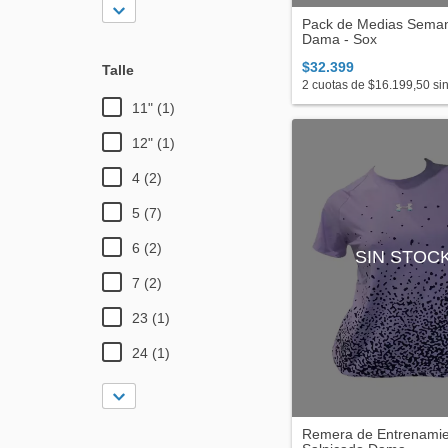
Pack de Medias Seman
Dama - Sox
$32.399
Talle
2
cuotas de
$16.199,50
sin
11" (1)
12" (1)
4 (2)
5 (7)
6 (2)
SIN STOC
7 (2)
23 (1)
24 (1)
Remera de Entrenami