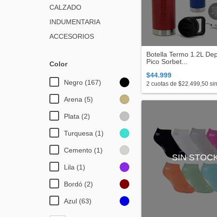
CALZADO
INDUMENTARIA
ACCESORIOS
Botella Termo 1.2L Dep
Pico Sorbet...
Color
$44.999
Negro (167)
2
cuotas de
$22.499,50
sin
Arena (5)
Plata (2)
Turquesa (1)
Cemento (1)
SIN STOC
Lila (1)
Bordó (2)
Azul (63)