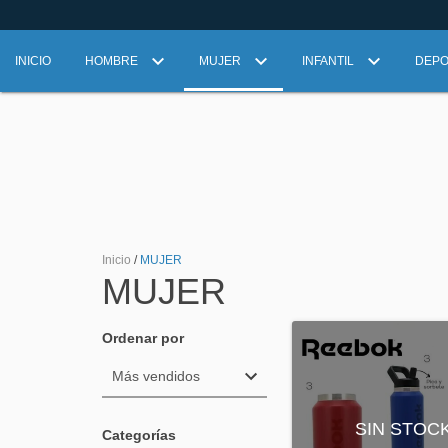
INICIO
HOMBRE
MUJER
INFANTIL
DEP
Inicio
/
MUJER
MUJER
Ordenar por
SIN STOC
Categorías