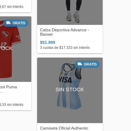
9,67
sin interés
GRATIS
Calza Deportiva Advance -
Basset
$51.999
STOCK
3
cuotas de
$17.333
sin interés
GRATIS
tbol Puma
SIN STOCK
..
3,33
sin interés
Camiseta Oficial Authentic