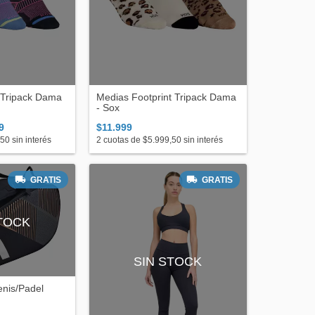
 Tripack Dama
Medias Footprint Tripack Dama
- Sox
9
$11.999
,50
sin interés
2
cuotas de
$5.999,50
sin interés
GRATIS
GRATIS
STOCK
SIN STOCK
enis/Padel