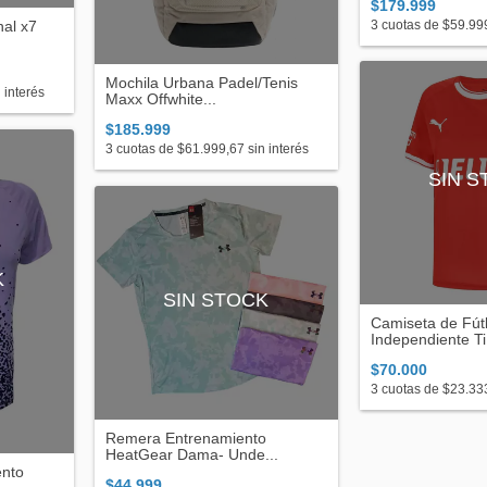
$179.999
3
cuotas de
$59.99
al x7
Mochila Urbana Padel/Tenis
 interés
Maxx Offwhite...
$185.999
3
cuotas de
$61.999,67
sin interés
SIN 
K
SIN STOCK
Camiseta de Fú
Independiente Ti.
$70.000
3
cuotas de
$23.33
Remera Entrenamiento
HeatGear Dama- Unde...
ento
$44.999