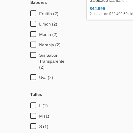
Salpicado Dama -...
Sabores
$44.999
Frutilla (2)
2
cuotas de
$22.499,50
sin
Limon (2)
Menta (2)
Naranja (2)
Sin Sabor
Transparente
(2)
Uva (2)
Talles
L (1)
M (1)
S (1)