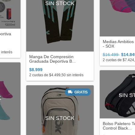
SIN STOCK
ortiva
Medias Ambitios
- SOX
 interés
$16.499
$14.84
Manga De Compresión
2
cuotas de
$7.424
Graduada Deportiva B...
$8.999
2
cuotas de
$4.499,50
sin interés
GRATIS
SIN 
K
SIN STOCK
Bolso Paletero T
Control Black...