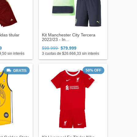
das titular
Kit Manchester City Tercera
2022/23 - In...
9
$99.999
$79.999
9,50
sin interés
3
cuotas de
$26.666,33
sin interés
50
%
OFF
GRATIS