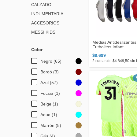
CALZADO
INDUMENTARIA
ACCESORIOS
MESSI KIDS
Medias Antideslizantes
Futbolitos Infant...
Color
$9.699
Negro (65)
2
cuotas de
$4.849,50
sin 
Bordó (3)
Azul (57)
Fucsia (1)
Beige (1)
Aqua (1)
Marrón (5)
Gris (4)