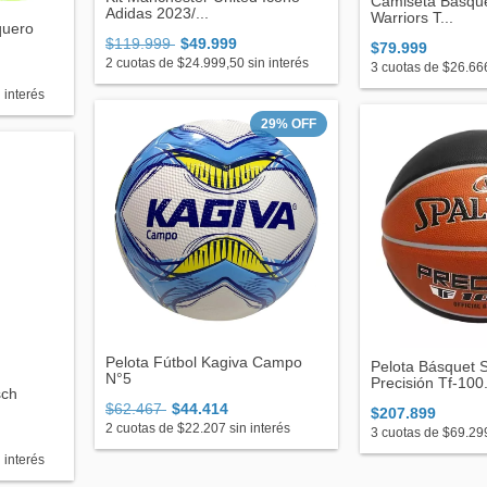
Camiseta Básque
Adidas 2023/...
Warriors T...
quero
$119.999
$49.999
$79.999
2
cuotas de
$24.999,50
sin interés
3
cuotas de
$26.66
 interés
29
%
OFF
Pelota Fútbol Kagiva Campo
Pelota Básquet 
N°5
Precisión Tf-100.
sch
$62.467
$44.414
$207.899
2
cuotas de
$22.207
sin interés
3
cuotas de
$69.29
 interés