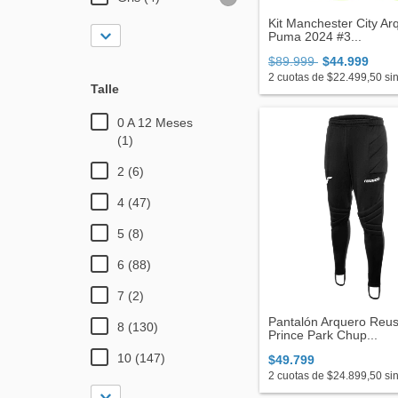
Kit Manchester City Ar
Puma 2024 #3...
$89.999
$44.999
2
cuotas de
$22.499,50
sin
Talle
0 A 12 Meses
(1)
2 (6)
4 (47)
5 (8)
6 (88)
7 (2)
Pantalón Arquero Reu
8 (130)
Prince Park Chup...
10 (147)
$49.799
2
cuotas de
$24.899,50
sin