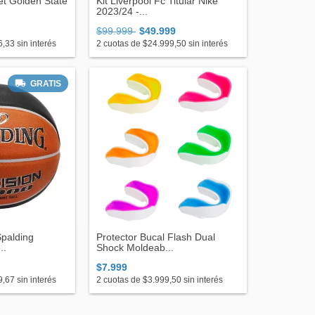
t Golden State
Kit Liverpool Fc Titular Nike
2023/24 -...
$99.999
$49.999
6,33
sin interés
2
cuotas de
$24.999,50
sin interés
GRATIS
Spalding
Protector Bucal Flash Dual
..
Shock Moldeab...
$7.999
9,67
sin interés
2
cuotas de
$3.999,50
sin interés