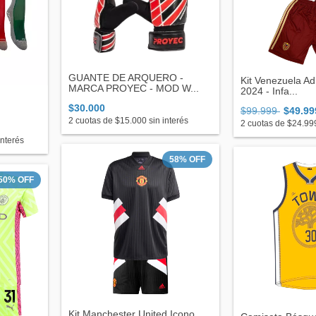
GUANTE DE ARQUERO -
Kit Venezuela Adi
MARCA PROYEC - MOD W...
2024 - Infa...
$30.000
$99.999
$49.99
2
cuotas de
$15.000
sin interés
2
cuotas de
$24.99
interés
58
%
OFF
50
%
OFF
Kit Manchester United Icono