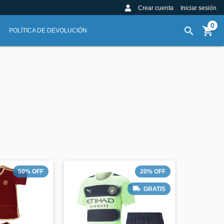
Crear cuenta
Iniciar sesión
0
POLÍTICA DE DEVOLUCIÓN
50
%
OFF
20
%
OFF
GRATIS