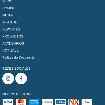
INICIO
HOMBRE
MUJER
INFANTIL
DEPORTES
PRODUCTOS
ACCESORIOS
HOT SALE
Política de Devolución
REDES SOCIALES
MEDIOS DE PAGO