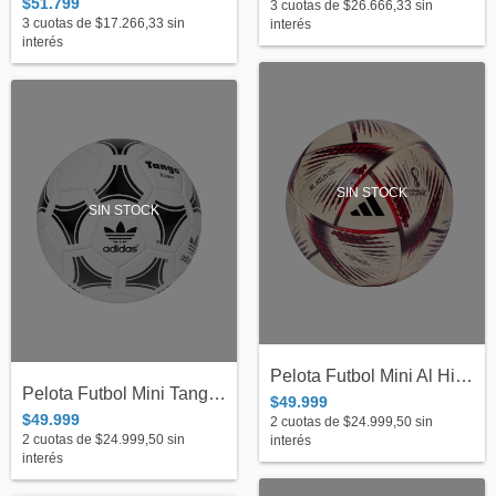
$51.799
3
cuotas de
$26.666,33
sin
3
cuotas de
$17.266,33
sin
interés
interés
SIN STOCK
SIN STOCK
Pelota Futbol Mini Al Hilm Mundial Qatar...
Pelota Futbol Mini Tango Mundial Argenti...
$49.999
$49.999
2
cuotas de
$24.999,50
sin
2
cuotas de
$24.999,50
sin
interés
interés