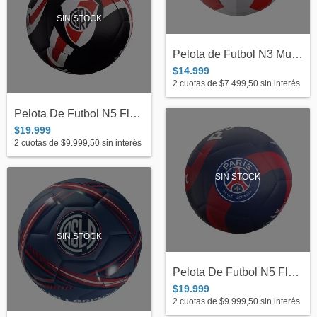
SIN STOCK
Pelota de Futbol N3 Mundial 2.0 River Pl...
$14.999
2
cuotas de
$7.499,50
sin interés
Pelota De Futbol N5 Flag River Plate| LI...
$19.999
2
cuotas de
$9.999,50
sin interés
SIN STOCK
SIN STOCK
Pelota De Futbol N5 Flag PSG| LICENCIA C...
$19.999
2
cuotas de
$9.999,50
sin interés