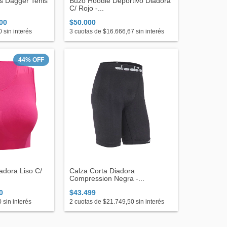
rs Dagger Tenis
Buzo Hoodie Deportivo Diadora
C/ Rojo -...
00
$50.000
0
sin interés
3
cuotas de
$16.666,67
sin interés
44
%
OFF
adora Liso C/
Calza Corta Diadora
Compression Negra -...
0
$43.499
0
sin interés
2
cuotas de
$21.749,50
sin interés