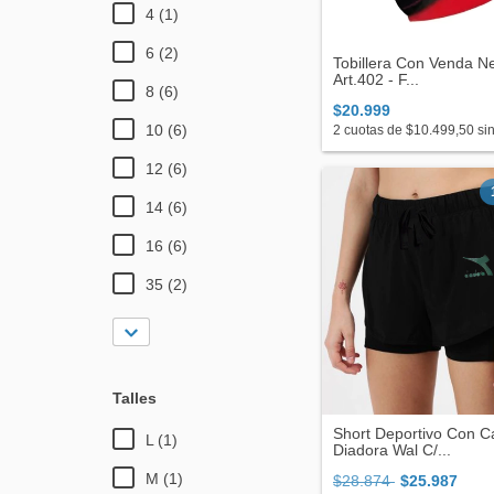
4 (1)
6 (2)
Tobillera Con Venda N
Art.402 - F...
8 (6)
$20.999
10 (6)
2
cuotas de
$10.499,50
sin
12 (6)
14 (6)
16 (6)
35 (2)
Talles
Short Deportivo Con C
L (1)
Diadora Wal C/...
M (1)
$28.874
$25.987