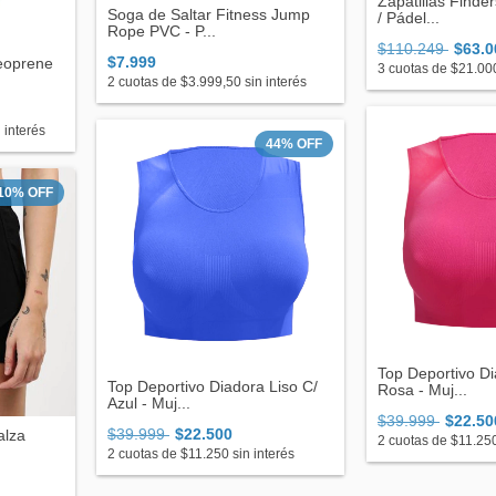
Zapatillas Finde
Soga de Saltar Fitness Jump
/ Pádel...
Rope PVC - P...
$110.249
$63.0
$7.999
eoprene
3
cuotas de
$21.00
2
cuotas de
$3.999,50
sin interés
 interés
44
%
OFF
10
%
OFF
Top Deportivo Di
Top Deportivo Diadora Liso C/
Rosa - Muj...
Azul - Muj...
$39.999
$22.50
$39.999
$22.500
alza
2
cuotas de
$11.25
2
cuotas de
$11.250
sin interés