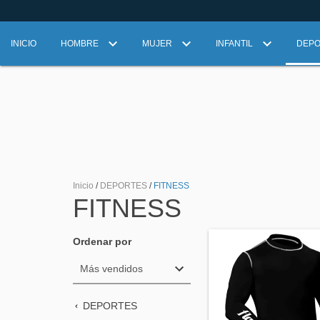
INICIO
HOMBRE
MUJER
INFANTIL
DEP
Inicio
/
DEPORTES
/
FITNESS
FITNESS
Ordenar por
DEPORTES