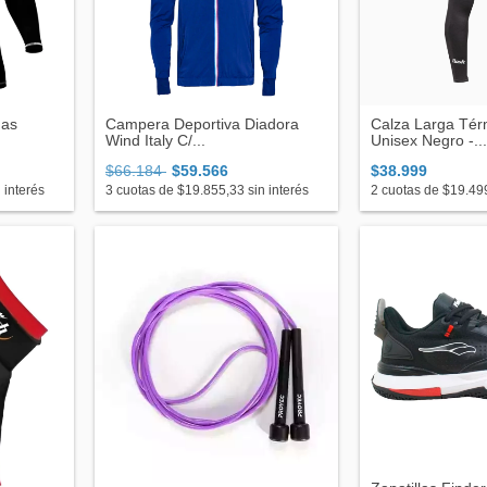
gas
Campera Deportiva Diadora
Calza Larga Tér
Wind Italy C/...
Unisex Negro -...
$66.184
$59.566
$38.999
 interés
3
cuotas de
$19.855,33
sin interés
2
cuotas de
$19.49