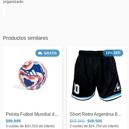
organizado.
Productos similares
10
%
OFF
GRATIS
Pelota Futbol Mundial de Clubes 2025 N°5...
Short Retro Argentina 86 Le Coq Sportif...
$99.999
$55.000
$49.500
3
cuotas de
$33.333
sin interés
2
cuotas de
$24.750
sin interés