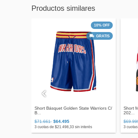
Productos similares
10
%
OFF
GRATIS
odytherm
Short Básquet Golden State Warriors C/
Short M
B...
202...
$71.661
$64.495
$69.9
s
3
cuotas de
$21.498,33
sin interés
3
cuotas