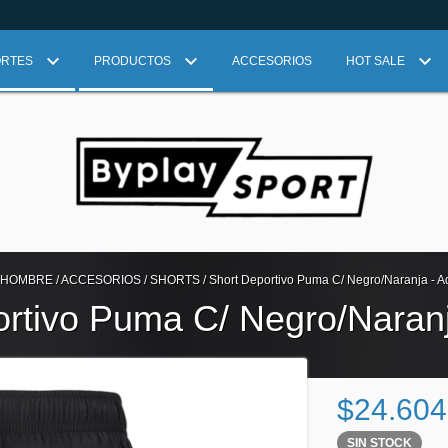
ORTES
PRODUCTOS
ACCESORIOS
HOT SALE
HOMBRE
/
ACCESORIOS
/
SHORTS
/
Short Deportivo Puma C/ Negro/Naranja - A
rtivo Puma C/ Negro/Naranj
$24.604
SIN STOCK