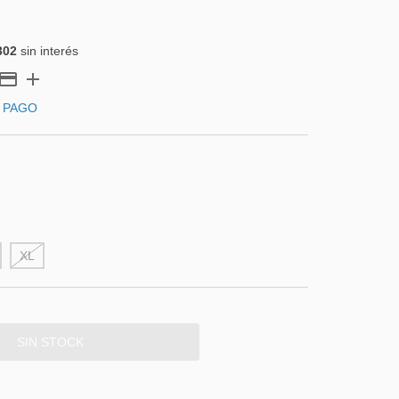
302
sin interés
 PAGO
XL