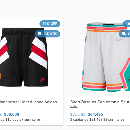
29
%
OFF
1
GRATIS
anchester United Icono Adidas
Short Básquet San Antonio Spurs
Edi...
99
$50.000
$71.661
$64.495
 de
$16.666,67
sin interés
3
cuotas de
$21.498,33
sin interés