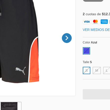
2
cuotas de
$12.
VER MEDIOS DE
Color
Azul
Talle
S
S
M
L