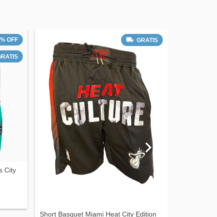
0
%
OFF
GRATIS
GRATIS
 City
Short Basquet Miami Heat City Edition
Short De En