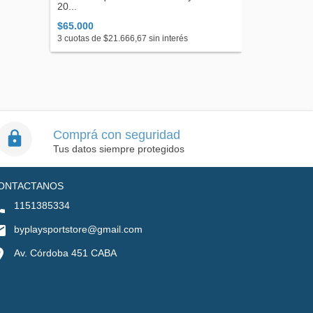
20...
Ad...
$65.000
$39.999
3
cuotas de
$21.666,67
sin interés
2
cuotas de
$
Comprá con seguridad
Tus datos siempre protegidos
ONTACTANOS
1151385334
byplaysportstore@gmail.com
Av. Córdoba 451 CABA