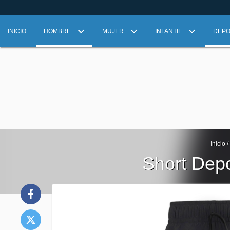
INICIO
HOMBRE
MUJER
INFANTIL
DEP
Inicio
/
Short Depo