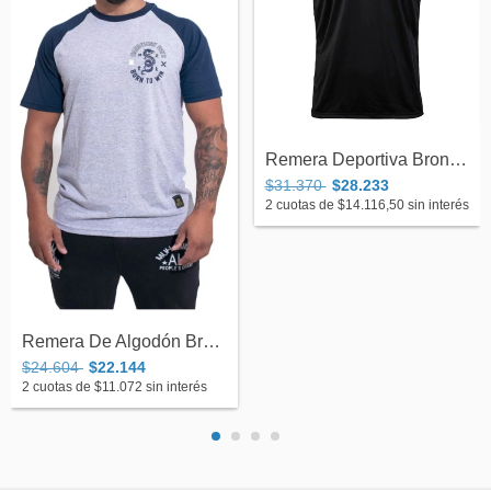
Remera Deportiva Bronx Entrenamiento C/...
$31.370
$28.233
2
cuotas de
$14.116,50
sin interés
Remera De Algodón Bronx Hardwork Pays
$24.604
$22.144
2
cuotas de
$11.072
sin interés