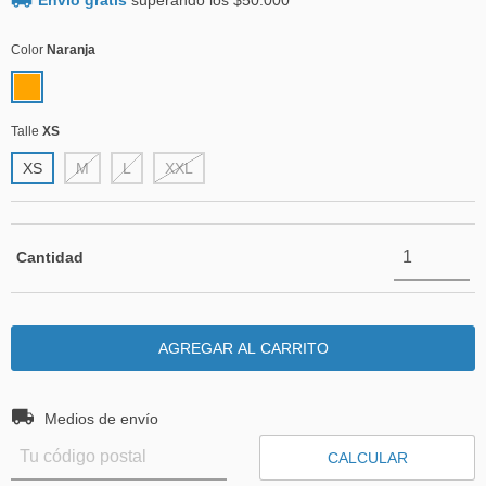
Envío gratis
superando los
$50.000
Color
Naranja
Talle
XS
XS
M
L
XXL
Cantidad
Entregas para el CP:
CAMBIAR CP
Medios de envío
CALCULAR