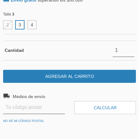
Envío gratis
superando los
$50.000
Talle
3
2
3
4
Cantidad
Entregas para el CP:
CAMBIAR CP
Medios de envío
CALCULAR
NO SÉ MI CÓDIGO POSTAL