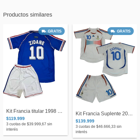
Productos similares
GRATIS
GRATIS
Kit Francia titular 1998 #Zidane 10
Kit Francia Suplente 2006 #10 Zidane Inf...
$119.999
$139.999
3
cuotas de
$39.999,67
sin
3
cuotas de
$46.666,33
sin
interés
interés