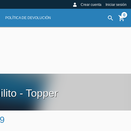
Crear cuenta
Iniciar sesión
0
POLÍTICA DE DEVOLUCIÓN
lito - Topper
9