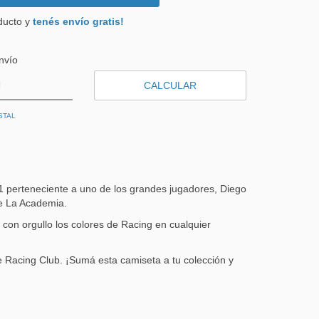
ducto y
tenés envío gratis!
 CP:
CAMBIAR CP
nvío
CALCULAR
STAL
1 perteneciente a uno de los grandes jugadores, Diego
de La Academia.
 con orgullo los colores de Racing en cualquier
e Racing Club. ¡Sumá esta camiseta a tu colección y