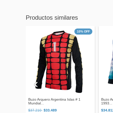
Productos similares
44
%
OFF
10
%
OFF
a Titular
Buzo Arquero Argentina Islas # 1
Buzo A
Mundial...
1993...
$37.210
$33.489
$34.81