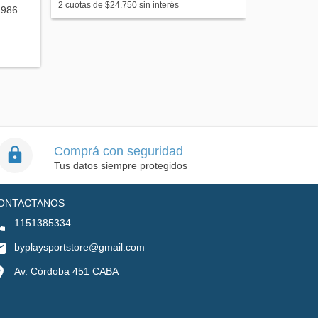
2
cuotas de
$24.750
sin interés
3
cuotas de
$
1986
Comprá con seguridad
Tus datos siempre protegidos
ONTACTANOS
1151385334
byplaysportstore@gmail.com
Av. Córdoba 451 CABA