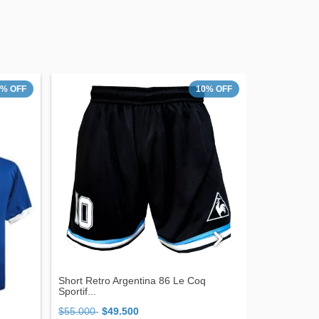
4
%
OFF
10
%
OFF
Short Retro Argentina 86 Le Coq
Camiseta Se
Sportif...
Partid...
$55.000
$49.500
$99.999