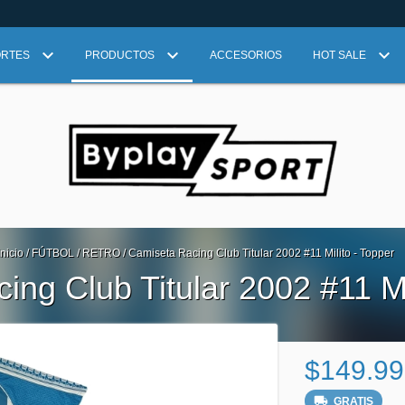
ORTES
PRODUCTOS
ACCESORIOS
HOT SALE
Inicio
/
FÚTBOL
/
RETRO
/
Camiseta Racing Club Titular 2002 #11 Milito - Topper
ng Club Titular 2002 #11 Mi
$149.99
GRATIS