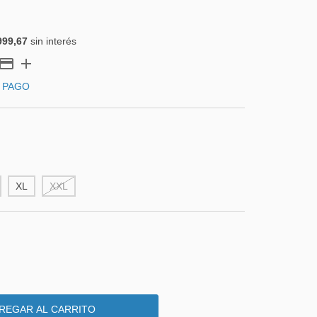
999,67
sin interés
 PAGO
XL
XXL