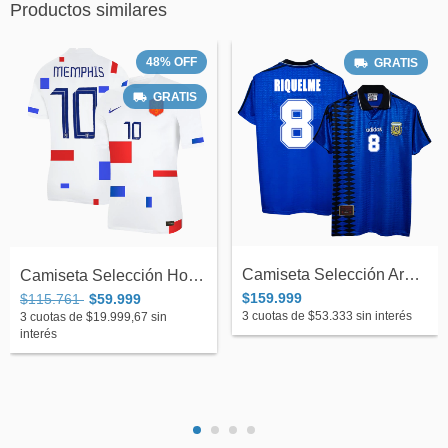
Productos similares
48
%
OFF
GRATIS
GRATIS
Camiseta Selección Argentina Suplente Ad...
Camiseta Selección Holanda Suplente Nike...
$159.999
$115.761
$59.999
3
cuotas de
$53.333
sin interés
3
cuotas de
$19.999,67
sin
interés