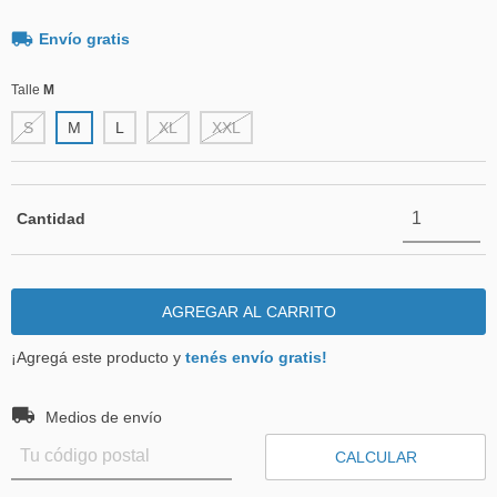
Envío gratis
Talle
M
S
M
L
XL
XXL
Cantidad
¡Agregá este producto y
tenés envío gratis!
Entregas para el CP:
CAMBIAR CP
Medios de envío
CALCULAR