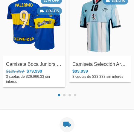
27
%
OFF
GRATIS
GRATIS
Camiseta Boca Juniors Titular Nike 2000...
Camiseta Selección Argentina Fila Partid...
$109.999
$79.999
$99.999
3
cuotas de
$26.666,33
sin
3
cuotas de
$33.333
sin interés
interés