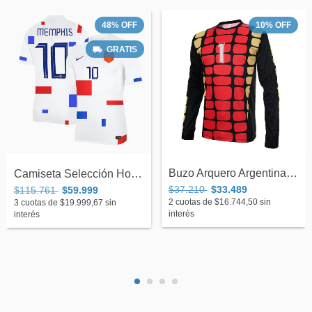
48
%
OFF
10
%
OFF
GRATIS
Buzo Arquero Argentina Islas # 1 Mundial...
Camiseta Selección Holanda Suplente Nike...
$37.210
$33.489
$115.761
$59.999
2
cuotas de
$16.744,50
sin
3
cuotas de
$19.999,67
sin
interés
interés