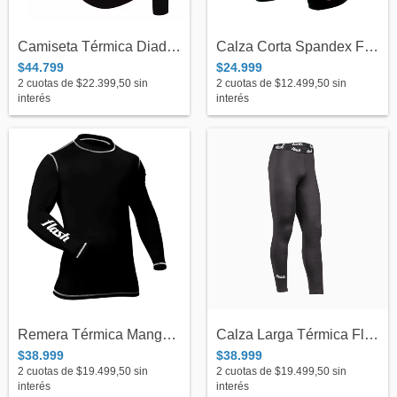
Camiseta Térmica Diadora Unisex C/Negro/...
Calza Corta Spandex Flash - Adulto
$44.799
$24.999
2
cuotas de
$22.399,50
sin
2
cuotas de
$12.499,50
sin
interés
interés
Remera Térmica Mangas Largas Flash C/Neg...
Calza Larga Térmica Flash Unisex Negro -...
$38.999
$38.999
2
cuotas de
$19.499,50
sin
2
cuotas de
$19.499,50
sin
interés
interés