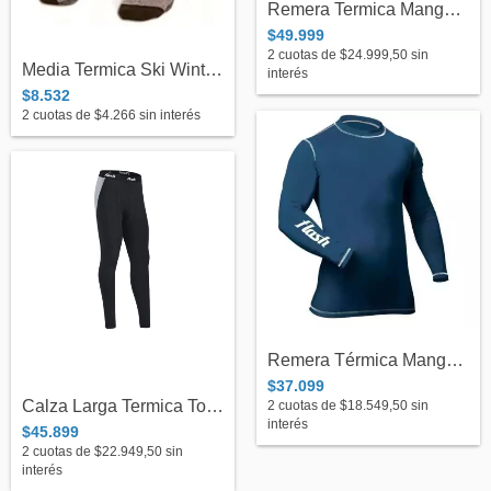
Remera Termica Manga Larga Top Layer - F...
$49.999
2
cuotas de
$24.999,50
sin
Media Termica Ski Winter Extreme Sports...
interés
$8.532
2
cuotas de
$4.266
sin interés
Remera Térmica Mangas Largas Flash C/Azu...
$37.099
Calza Larga Termica Top Layer Adulto - F...
2
cuotas de
$18.549,50
sin
interés
$45.899
2
cuotas de
$22.949,50
sin
interés