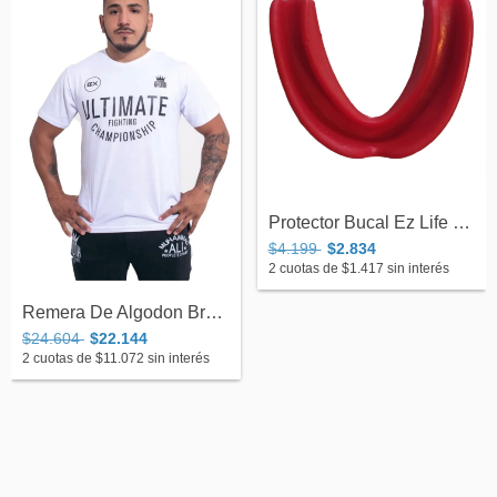
Protector Bucal Ez Life Simple
$4.199
$2.834
2
cuotas de
$1.417
sin interés
Remera De Algodon Bronx Ultimate Champio...
$24.604
$22.144
2
cuotas de
$11.072
sin interés